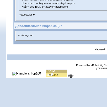
Найти все сообщения от aaaKerAgelemipem
Найти все темы от aaaKerAgelemipem
Рефералы:
0
Дополнительная информация
недоступно
Часовой 
Powered by vBulletin®, Cop
Русский п
//]]>