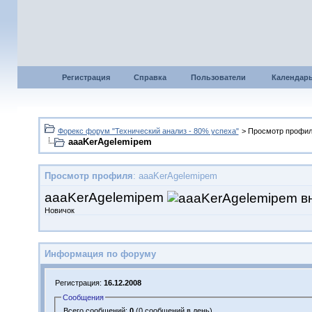
Регистрация
Справка
Пользователи
Календар
Форекс форум "Технический анализ - 80% успеха"
> Просмотр профи
aaaKerAgelemipem
Просмотр профиля
: aaaKerAgelemipem
aaaKerAgelemipem
Новичок
Информация по форуму
Регистрация:
16.12.2008
Сообщения
Всего сообщений:
0
(0 сообщений в день)